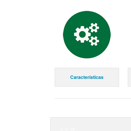
Características
2
of
10