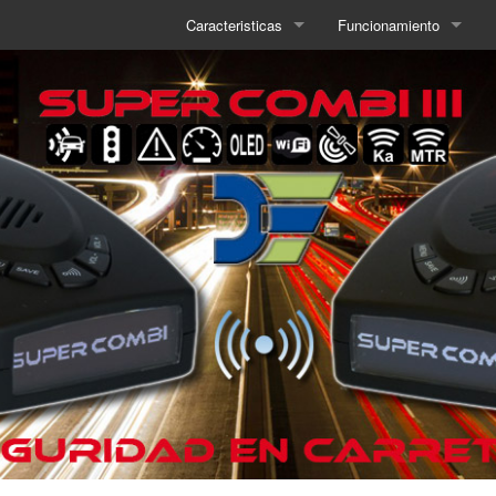
Caracteristicas
Funcionamiento
INFORMACIÓN
Galería
Definiciones
Supercombi III
Descripción
Supercombi II
FAQ
Todos los modelos
Tutoriales
MODELOS
Supercombi III
Supercombi II
Todos los modelos